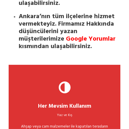
ulaşabilirsiniz.
Ankara’nın tüm ilçelerine hizmet
vermekteyiz. Firmamız Hakkında
düşüncülerini yazan
müşterilerimize
Google Yorumlar
kısmından ulaşabilirsiniz.
Her Mevsim Kullanım
Yaz ve Kış
Ahşap veya cam malzemeler ile kapatılan terasların